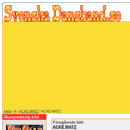
Hem
/
A
/
ACKE MATZ
/ ACKE MATZ
Slumpmässig bild
Föregående bild:
ACKE MATZ