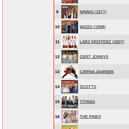
9
NINNIS (1977)
10
WIZEX (1998)
11
LARZ KRISTERZ (2007)
12
GERT JONNYS
13
CARINA JAARNEK
14
SCOTTS
15
TITANIX
16
THE PINKS