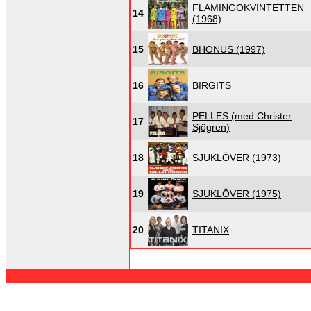
FLAMINGOKVINTETTEN
14
(1968)
15
BHONUS (1997)
16
BIRGITS
PELLES (med Christer
17
Sjögren)
18
SJUKLÖVER (1973)
19
SJUKLÖVER (1975)
20
TITANIX