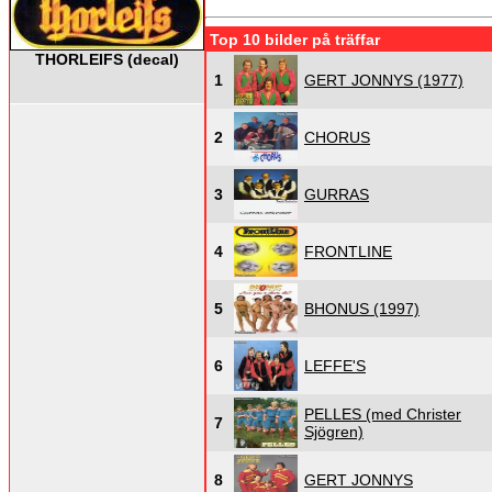
Top 10 bilder på träffar
THORLEIFS (decal)
1
GERT JONNYS (1977)
2
CHORUS
3
GURRAS
4
FRONTLINE
5
BHONUS (1997)
6
LEFFE'S
PELLES (med Christer
7
Sjögren)
8
GERT JONNYS