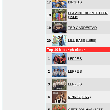
17
BIRGITS
FLAMINGOKVINTETTEN
18
(1968)
19
TED GÄRDESTAD
20
LILL-BABS (1958)
Top 10 bilder på röster
1
LEFFE'S
2
LEFFE'S
3
LEFFE'S
4
NINNIS (1977)
5
GERT JONNYS (1977)