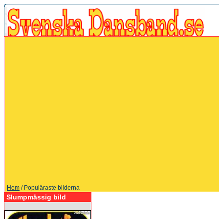
Hem
/ Populäraste bilderna
Slumpmässig bild