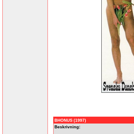
BHONUS (1997)
Beskrivning: