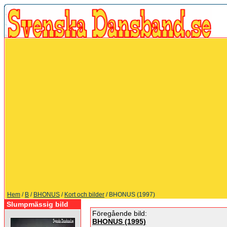
Hem
/
B
/
BHONUS
/
Kort och bilder
/ BHONUS (1997)
Slumpmässig bild
Föregående bild:
BHONUS (1995)