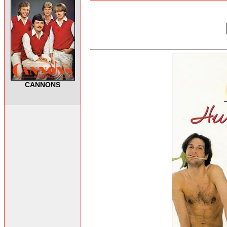
CANNONS