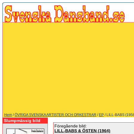
Hem
/
ÖVRIGA SVENSKA ARTISTER OCH ORKESTRAR
/
EP
/ LILL-BABS (195
Slumpmässig bild
Föregående bild:
LILL-BABS & ÖSTEN (1964)