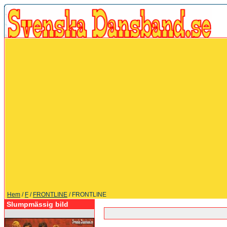
Hem
/
F
/
FRONTLINE
/ FRONTLINE
Slumpmässig bild