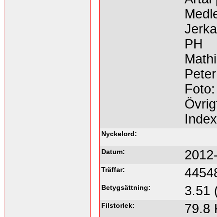
Medl
Jerka
PH
Math
Peter
Foto:
Övrig
Inde
Nyckelord:
Datum:
2012-
Träffar:
4454
Betygsättning:
3.51 
Filstorlek:
79.8