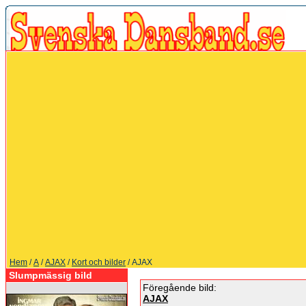
Hem
/
A
/
AJAX
/
Kort och bilder
/ AJAX
Slumpmässig bild
Föregående bild:
AJAX