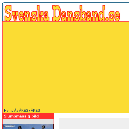
Hem
/
Å
/
ÅKES
/ ÅKES
Slumpmässig bild