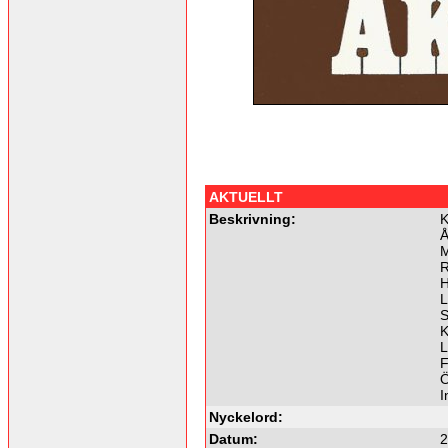
AKTUELLT
Beskrivning:
K
Å
M
R
H
L
S
K
L
F
Ö
I
Nyckelord:
Datum:
2