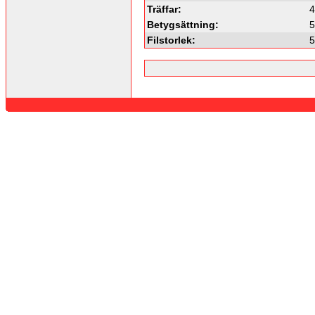
Träffar:
4
Betygsättning:
5
Filstorlek:
5