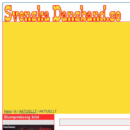
Hem
/
A
/
AKTUELLT
/ AKTUELLT
Slumpmässig bild