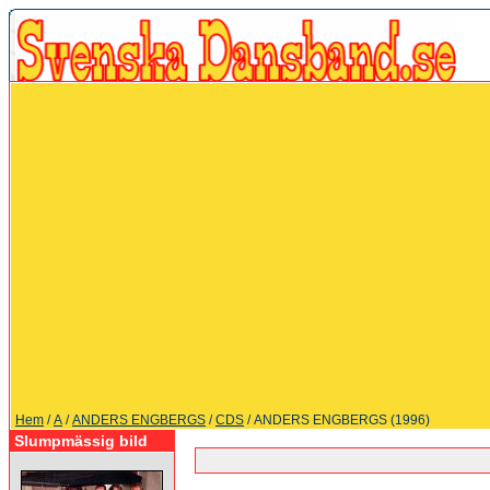
Hem
/
A
/
ANDERS ENGBERGS
/
CDS
/ ANDERS ENGBERGS (1996)
Slumpmässig bild