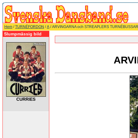
Hem
/
TURNÉFORDON
/
A
/ ARVINGARNA och STREAPLERS TURNÉBUSSA
Slumpmässig bild
ARV
CURRIES