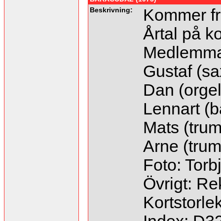
Beskrivning:
Kommer fr
Årtal på ko
Medlemma
Gustaf (sax
Dan (orgel
Lennart (b
Mats (tru
Arne (trump
Foto: Torb
Övrigt: Re
Kortstorl