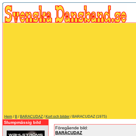
Hem
/
B
/
BARACUDAZ
/
Kort och bilder
/ BARACUDAZ (1975)
Slumpmässig bild
Föregående bild:
BARACUDAZ