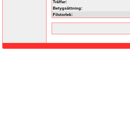
Träffar:
Betygsättning:
Filstorlek: