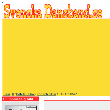
Hem
/
B
/
BARACUDAZ
/
Kort och bilder
/ BARACUDAZ
Slumpmässig bild