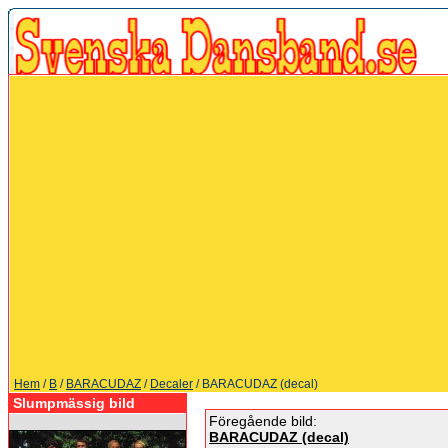
Hem
/
B
/
BARACUDAZ
/
Decaler
/ BARACUDAZ (decal)
Slumpmässig bild
Föregående bild:
BARACUDAZ (decal)