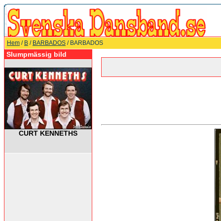
Hem
/
B
/
BARBADOS
/ BARBADOS
Slumpmässig bild
CURT KENNETHS