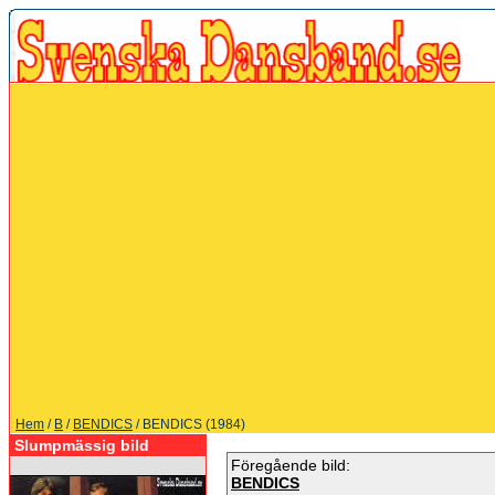
Hem
/
B
/
BENDICS
/ BENDICS (1984)
Slumpmässig bild
Föregående bild:
BENDICS