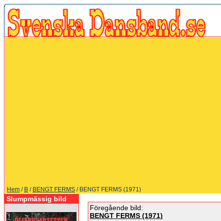
Hem
/
B
/
BENGT FERMS
/ BENGT FERMS (1971)
Slumpmässig bild
Föregående bild:
BENGT FERMS (1971)