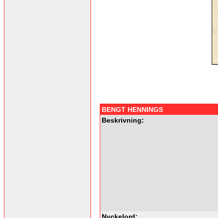
BENGT HENNINGS
Beskrivning:
Nyckelord: