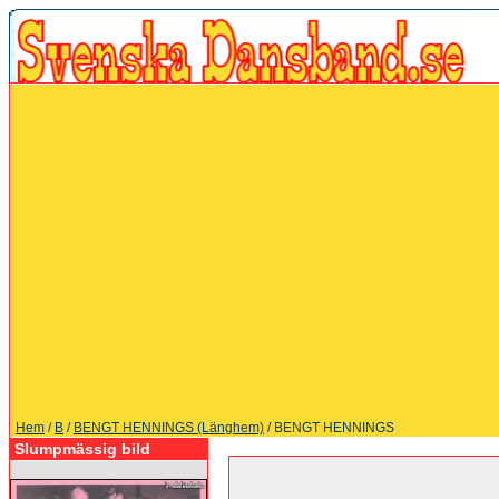
Hem
/
B
/
BENGT HENNINGS (Länghem)
/ BENGT HENNINGS
Slumpmässig bild