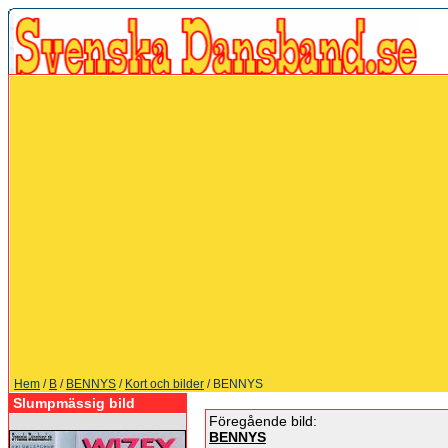
Hem
/
B
/
BENNYS
/
Kort och bilder
/ BENNYS
Slumpmässig bild
Föregående bild:
BENNYS