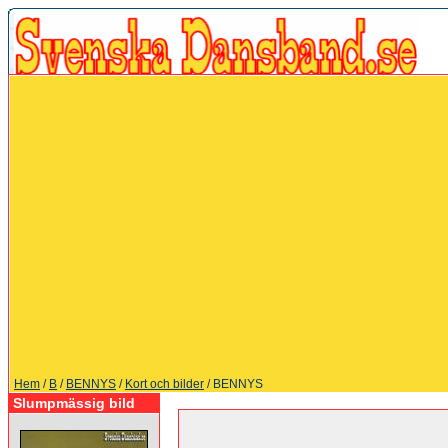
Hem
/
B
/
BENNYS
/
Kort och bilder
/ BENNYS
Slumpmässig bild