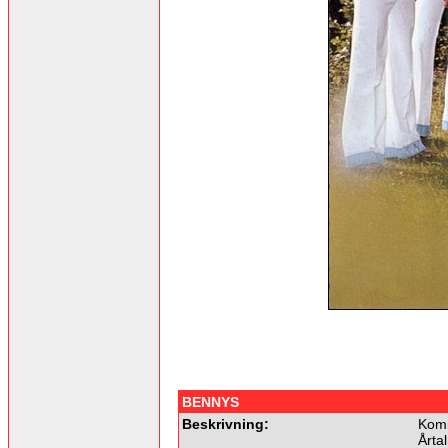
BENNYS
Beskrivning:
Komm
Årtal