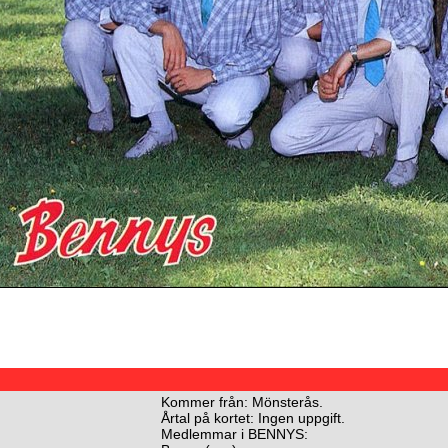
Kommer från: Mönsterås.
Årtal på kortet: Ingen uppgift.
Medlemmar i BENNYS: