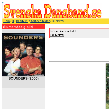
Hem
/
B
/
BENNYS
/
Kort och bilder
/ BENNYS
Slumpmässig bild
Föregående bild:
BENNYS
SOUNDERS (2000)