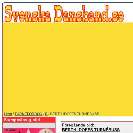
Hem
/
TURNÉFORDON
/
B
/ BERTH IDOFFS TURNÉBUSS
Slumpmässig bild
Föregående bild:
BERTH IDOFFS TURNÉBUSS