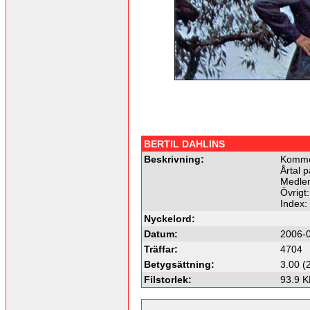
BERTIL DAHLINS
Beskrivning:
Kommer
Årtal p
Medlem
Övrigt:
Index:
Nyckelord:
Datum:
2006-0
Träffar:
4704
Betygsättning:
3.00 (
Filstorlek:
93.9 K