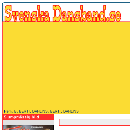
Hem
/
B
/
BERTIL DAHLINS
/ BERTIL DAHLINS
Slumpmässig bild