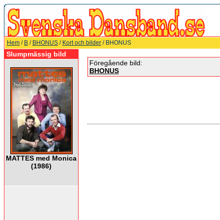
Hem
/
B
/
BHONUS
/
Kort och bilder
/ BHONUS
Slumpmässig bild
Föregående bild:
BHONUS
MATTES med Monica
(1986)