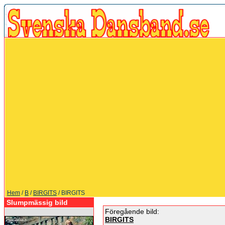
Hem
/
B
/
BIRGITS
/ BIRGITS
Slumpmässig bild
Föregående bild:
BIRGITS