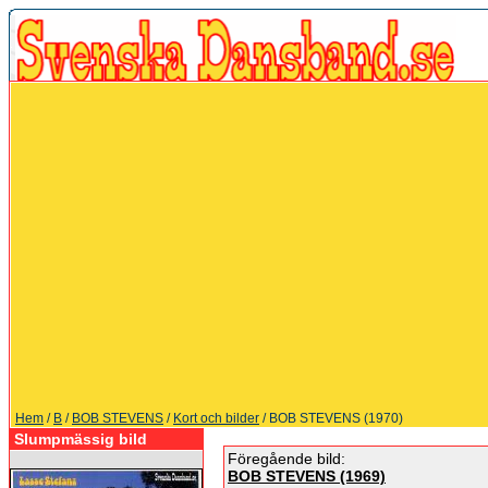
Hem
/
B
/
BOB STEVENS
/
Kort och bilder
/ BOB STEVENS (1970)
Slumpmässig bild
Föregående bild:
BOB STEVENS (1969)