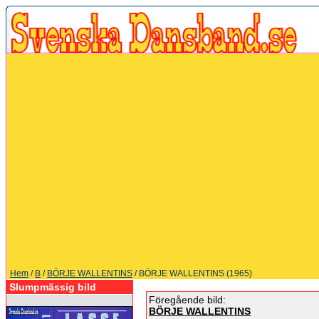
Hem
/
B
/
BÖRJE WALLENTINS
/ BÖRJE WALLENTINS (1965)
Slumpmässig bild
Föregående bild:
BÖRJE WALLENTINS