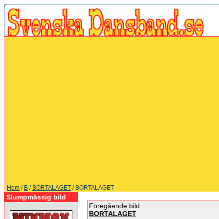
Hem
/
B
/
BORTALAGET
/ BORTALAGET
Slumpmässig bild
Föregående bild:
BORTALAGET