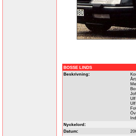
BOSSE LINDS
Beskrivning:
Ko
Årt
Me
Bo
Joh
Ulf
Ul
Fot
Övr
In
Nyckelord:
Datum:
20