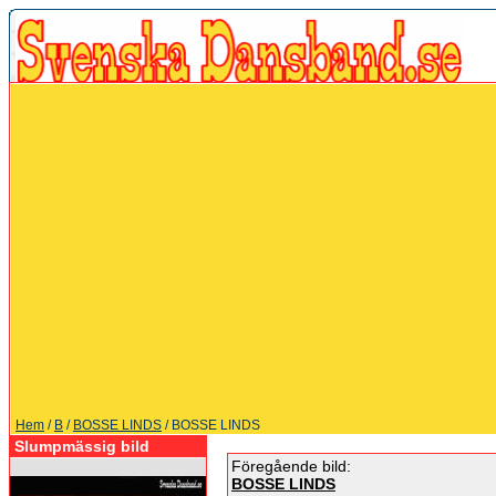
Hem
/
B
/
BOSSE LINDS
/ BOSSE LINDS
Slumpmässig bild
Föregående bild:
BOSSE LINDS