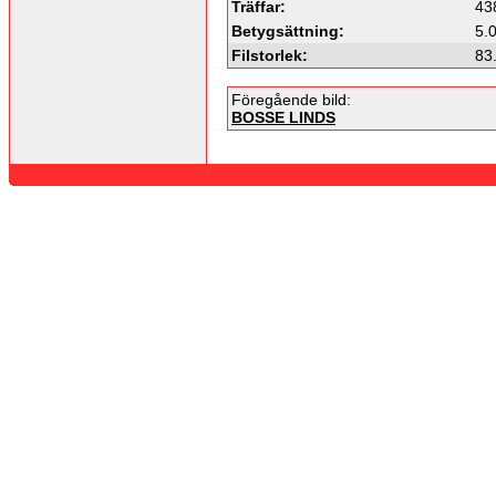
Träffar:
43
Betygsättning:
5.
Filstorlek:
83
Föregående bild:
BOSSE LINDS