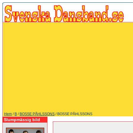
Hem
/
B
/
BOSSE PÅHLSSONS
/ BOSSE PÅHLSSONS
Slumpmässig bild