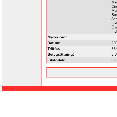
Me
Ci
Ma
Bo
Ja
Gl
Övr
In
Nyckelord:
Datum:
20
Träffar:
56
Betygsättning:
5.0
Filstorlek:
86