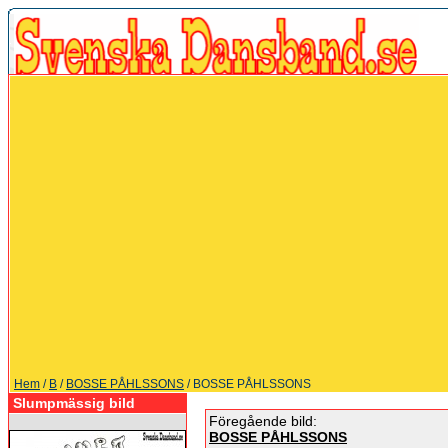
Hem
/
B
/
BOSSE PÅHLSSONS
/ BOSSE PÅHLSSONS
Slumpmässig bild
Föregående bild:
BOSSE PÅHLSSONS