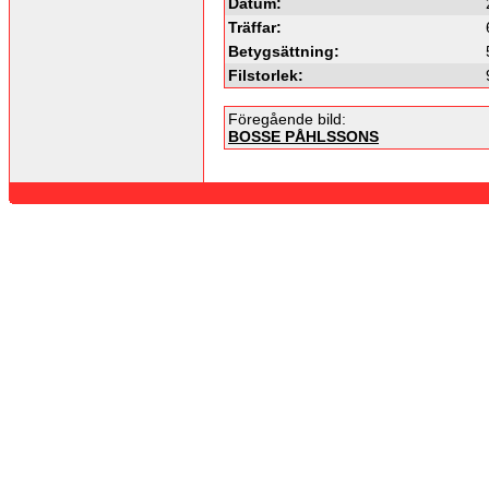
Datum:
Träffar:
Betygsättning:
Filstorlek:
Föregående bild:
BOSSE PÅHLSSONS