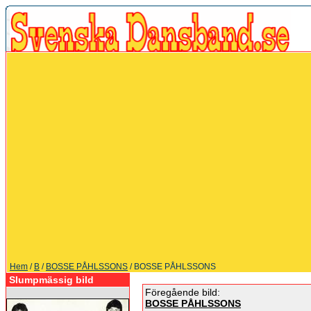
Hem
/
B
/
BOSSE PÅHLSSONS
/ BOSSE PÅHLSSONS
Slumpmässig bild
Föregående bild:
BOSSE PÅHLSSONS