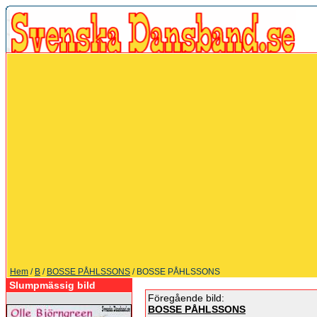
Hem
/
B
/
BOSSE PÅHLSSONS
/ BOSSE PÅHLSSONS
Slumpmässig bild
Föregående bild:
BOSSE PÅHLSSONS