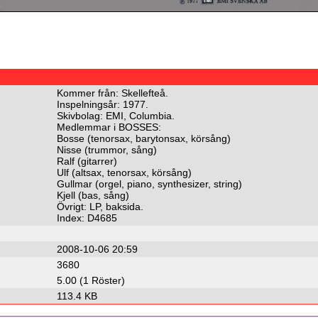
Kommer från: Skellefteå.
Inspelningsår: 1977.
Skivbolag: EMI, Columbia.
Medlemmar i BOSSES:
Bosse (tenorsax, barytonsax, körsång)
Nisse (trummor, sång)
Ralf (gitarrer)
Ulf (altsax, tenorsax, körsång)
Gullmar (orgel, piano, synthesizer, string)
Kjell (bas, sång)
Övrigt: LP, baksida.
Index: D4685
2008-10-06 20:59
3680
5.00 (1 Röster)
113.4 KB