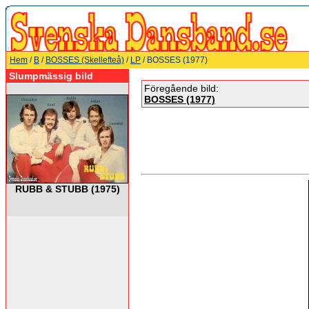
Hem
/
B
/
BOSSES (Skellefteå)
/
LP
/ BOSSES (1977)
Slumpmässig bild
Föregående bild:
BOSSES (1977)
RUBB & STUBB (1975)