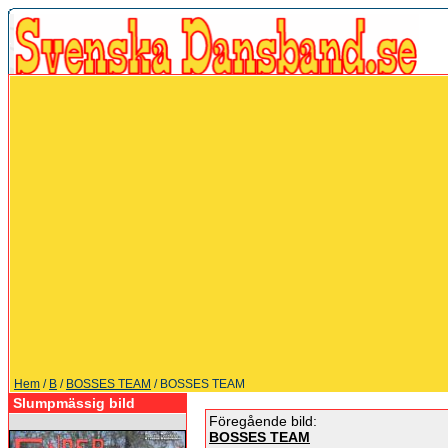
Hem
/
B
/
BOSSES TEAM
/ BOSSES TEAM
Slumpmässig bild
Föregående bild:
BOSSES TEAM