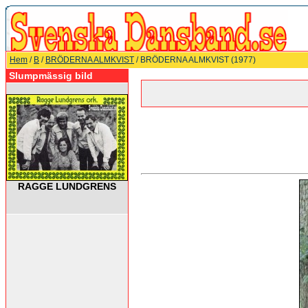
Hem
/
B
/
BRÖDERNA ALMKVIST
/ BRÖDERNA ALMKVIST (1977)
Slumpmässig bild
RAGGE LUNDGRENS