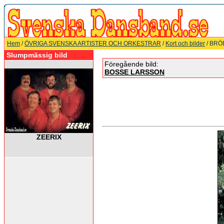
Hem
/
ÖVRIGA SVENSKA ARTISTER OCH ORKESTRAR
/
Kort och bilder
/ BRÖ
Slumpmässig bild
Föregående bild:
BOSSE LARSSON
ZEERIX