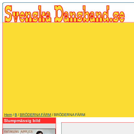
Hem
/
B
/
BRÖDERNA FÄRM
/ BRÖDERNA FÄRM
Slumpmässig bild