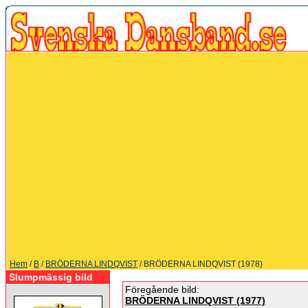
Hem
/
B
/
BRÖDERNA LINDQVIST
/ BRÖDERNA LINDQVIST (1978)
Slumpmässig bild
Föregående bild:
BRÖDERNA LINDQVIST (1977)