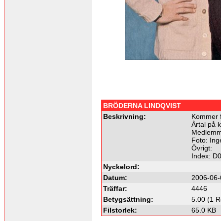
BRÖDERNA LINDQVIST
Beskrivning:
Kommer f
Årtal på k
Medlemma
Foto: Ing
Övrigt:
Index: D
Nyckelord:
Datum:
2006-06-
Träffar:
4446
Betygsättning:
5.00 (1 R
Filstorlek:
65.0 KB