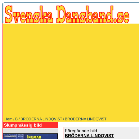
Hem
/
B
/
BRÖDERNA LINDQVIST
/ BRÖDERNA LINDQVIST
Slumpmässig bild
Föregående bild:
BRÖDERNA LINDQVIST