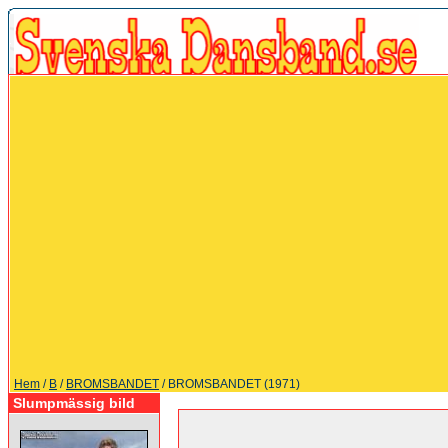
Hem
/
B
/
BROMSBANDET
/ BROMSBANDET (1971)
Slumpmässig bild