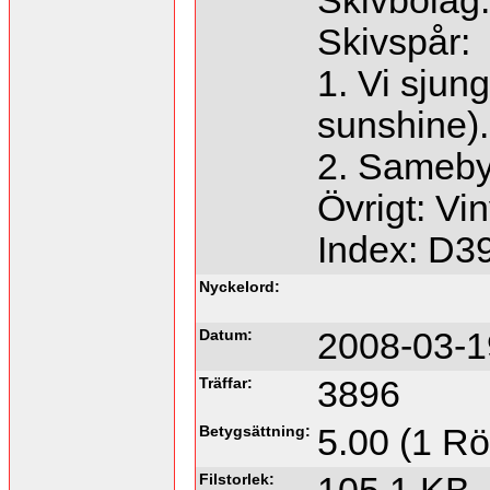
Skivbolag:
Skivspår:
1. Vi sjun
sunshine).
2. Sameby 
Övrigt: Vi
Index: D3
Nyckelord:
Datum:
2008-03-1
Träffar:
3896
Betygsättning:
5.00 (1 Rö
Filstorlek: