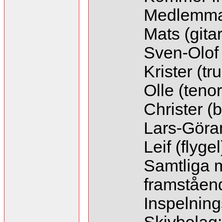
Medlemm
Mats (gitar
Sven-Olof 
Krister (t
Olle (teno
Christer (
Lars-Göran
Leif (flygel
Samtliga 
framståend
Inspelning