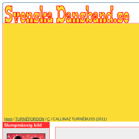
Hem
/
TURNÉFORDON
/
C
/ CALLINAZ TURNÉBUSS (2011)
Slumpmässig bild