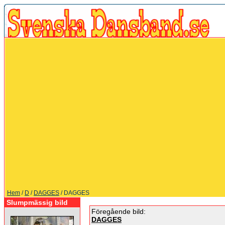
Hem
/
D
/
DAGGES
/ DAGGES
Slumpmässig bild
Föregående bild:
DAGGES