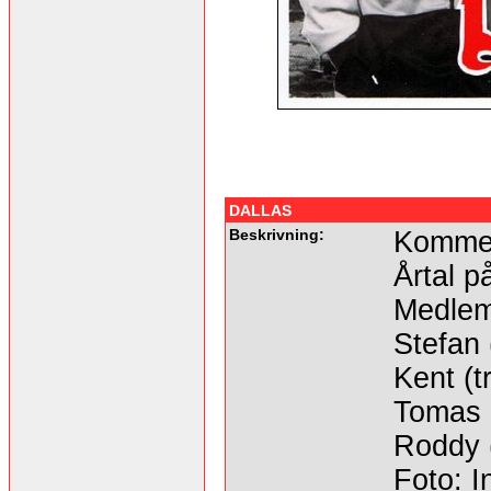
DALLAS
Beskrivning:
Kommer
Årtal p
Medlem
Stefan 
Kent (
Tomas (
Roddy 
Foto: I