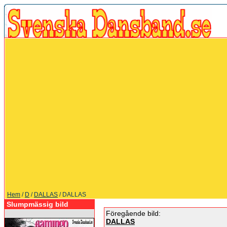
Hem
/
D
/
DALLAS
/ DALLAS
Slumpmässig bild
Föregående bild:
DALLAS