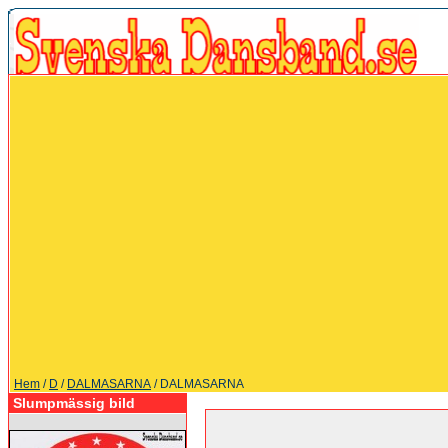
Hem
/
D
/
DALMASARNA
/ DALMASARNA
Slumpmässig bild