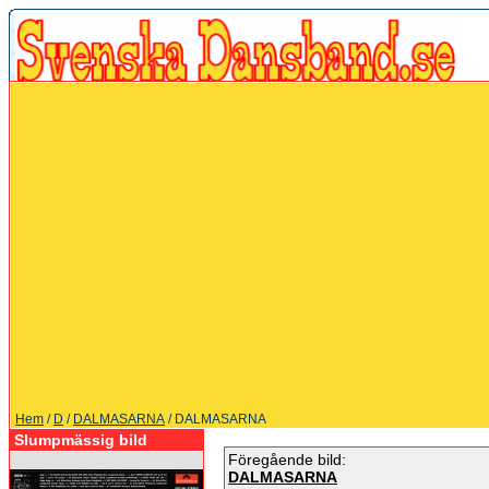
Hem
/
D
/
DALMASARNA
/ DALMASARNA
Slumpmässig bild
Föregående bild:
DALMASARNA