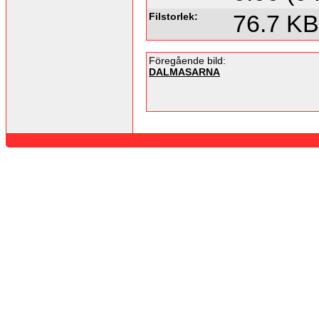
Filstorlek:
76.7 KB
Föregående bild:
DALMASARNA