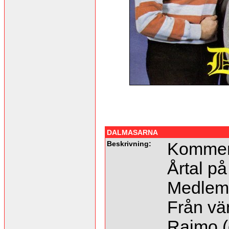
DALMASARNA
Beskrivning:
Kommer 
Årtal på
Medlem
Från vä
Raimo (g