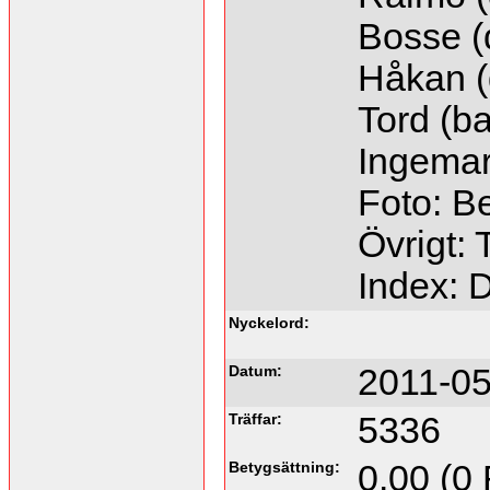
Bosse (d
Håkan (
Tord (b
Ingemar
Foto: B
Övrigt: 
Index: 
Nyckelord:
Datum:
2011-05
Träffar:
5336
Betygsättning:
0.00 (0 