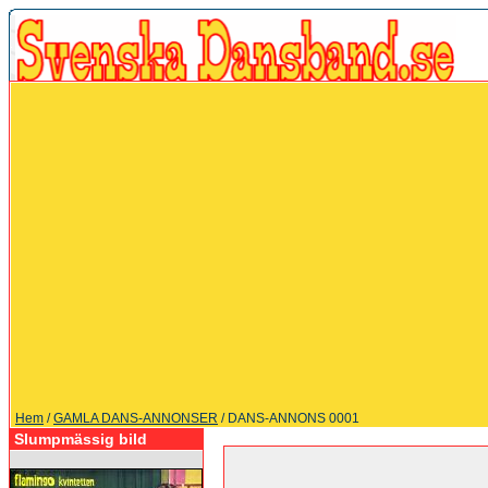
Hem
/
GAMLA DANS-ANNONSER
/ DANS-ANNONS 0001
Slumpmässig bild