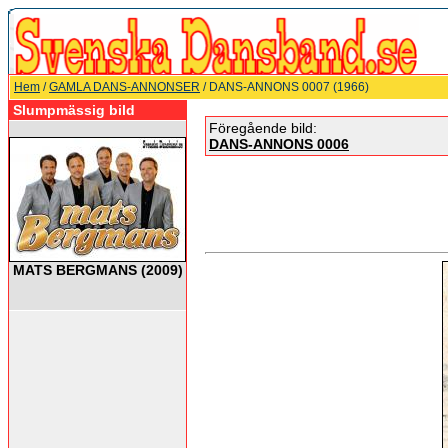
Hem
/
GAMLA DANS-ANNONSER
/ DANS-ANNONS 0007 (1966)
Slumpmässig bild
Föregående bild:
DANS-ANNONS 0006
MATS BERGMANS (2009)