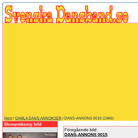
Hem
/
GAMLA DANS-ANNONSER
/ DANS-ANNONS 0016 (1966)
Slumpmässig bild
Föregående bild:
DANS-ANNONS 0015