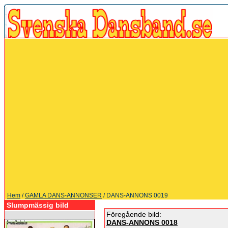
Hem
/
GAMLA DANS-ANNONSER
/ DANS-ANNONS 0019
Slumpmässig bild
Föregående bild:
DANS-ANNONS 0018