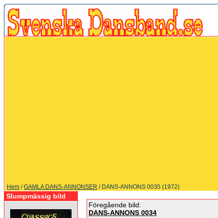
Hem
/
GAMLA DANS-ANNONSER
/ DANS-ANNONS 0035 (1972)
Slumpmässig bild
Föregående bild:
DANS-ANNONS 0034